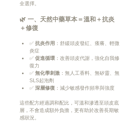
全選擇。
🌿 一、天然中藥草本＝溫和＋抗炎
＋修復
✅ 
抗炎作用
：舒緩頭皮發紅、瘙癢、輕微
炎症
✅ 
促進循環
：改善頭皮代謝，強化自我修
復力
✅ 
無化學刺激
：無人工香料、無矽靈、無
SLS起泡劑
✅ 
深層修復
：減少敏感發作頻率與強度
這些配方經過調和配比，可溫和滲透至頭皮底
層，不會造成額外負擔，更有助於改善長期敏
感狀況。