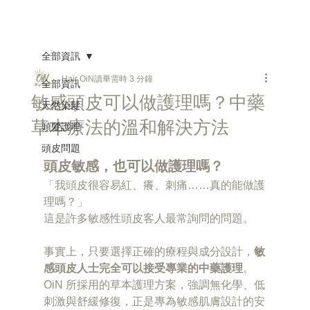
全部資訊
Hair OiN
讀畢需時 3 分鐘
全部資訊
敏感頭皮可以做護理嗎？中藥
天然染髮
草本療法的溫和解決方法
頭髮護理
頭皮問題
頭皮敏感，也可以做護理嗎？
「我頭皮很容易紅、癢、刺痛……真的能做護
理嗎？」
這是許多敏感性頭皮客人最常詢問的問題。
事實上，只要選擇正確的療程與成分設計，
敏
感頭皮人士完全可以接受專業的中藥護理
。
OiN 所採用的草本護理方案，強調無化學、低
刺激與舒緩修復，正是專為敏感肌膚設計的安