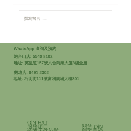
撰寫留言......
頭皮出油多應該點做？5大對策讓你擺脫油
膩異味
WhatsApp 查詢及預約
炮台山店: 5540 8102
地址: 英皇道157號六合商業大廈8樓全層
觀塘店: 9491 2302
地址: 巧明街111號富利廣場大樓801
OiN Hair
服務項目
關於 OiN
全效天然染髮
顧客見證