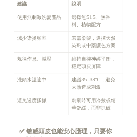
建議
說明
使用無刺激洗髮產品
選擇無SLS、無香
料、植物配方
減少染燙頻率
若需染髮，選擇天然
染劑或中藥護色方案
規律作息、減壓
維持自律神經平衡，
穩定頭皮屏障
洗頭水溫適中
建議35–38°C，避免
太熱造成刺激
避免過度搔抓
刺癢時可用冷敷或精
華舒緩，而非抓破
✅ 敏感頭皮也能安心護理，只要你