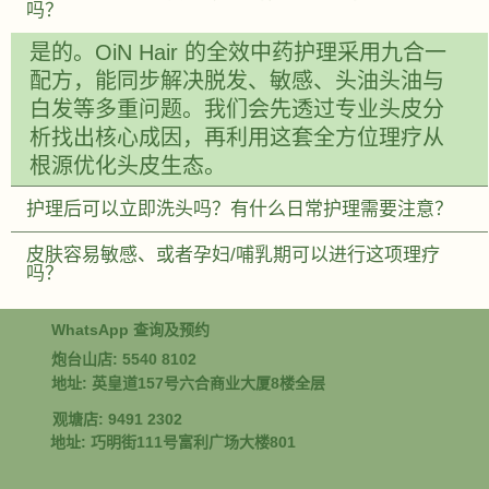
吗？
是的。OiN Hair 的全效中药护理采用九合一
配方，能同步解决脱发、敏感、头油头油与
白发等多重问题。我们会先透过专业头皮分
析找出核心成因，再利用这套全方位理疗从
根源优化头皮生态。
护理后可以立即洗头吗？有什么日常护理需要注意？
皮肤容易敏感、或者孕妇/哺乳期可以进行这项理疗
吗？
WhatsApp 查询及预约
炮台山店: 5540 8102
地址: 英皇道157号六合商业大厦8楼全层
观塘店: 9491 2302
地址: 巧明街111号富利广场大楼801