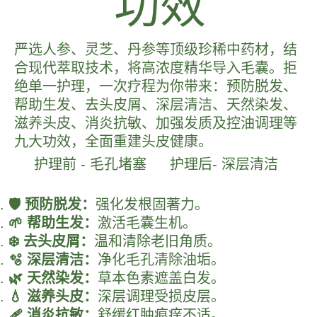
功效
严选人参、灵芝、丹参等顶级珍稀中药材，结
合现代萃取技术，将高浓度精华导入毛囊。拒
绝单一护理，一次疗程为你带来：预防脱发、
帮助生发、去头皮屑、深层清洁、天然染发、
滋养头皮、消炎抗敏、加强发质及控油调理等
九大功效，全面重建头皮健康。
护理前 - 毛孔堵塞
护理后- 深层清洁
🛡️ 预防脱发：
强化发根固著力。
🌱 帮助生发：
激活毛囊生机。
❄️ 去头皮屑：
温和清除老旧角质。
🫧 深层清洁：
净化毛孔清除油垢。
🌿 天然染发：
草本色素遮盖白发。
💧 滋养头皮：
深层调理受损皮层。
🩹 消炎抗敏：
舒缓红肿痕痒不适。