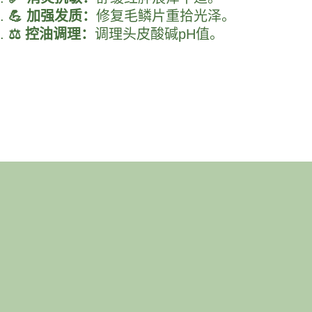
💪 加强发质：
修复毛鳞片重拾光泽。
⚖️ 控油调理：
调理头皮酸碱pH值。