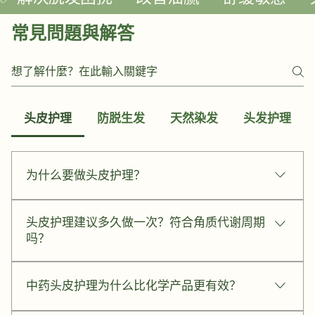
常見問題與解答
头皮护理
防脱生发
天然染发
头发护理
为什么要做头皮护理？
头皮是头发的土壤。头皮老化速度是脸部的 6 倍，若毛
头皮护理建议多久做一次？符合角质代谢周期
孔被油脂堵塞或血液循环不良，会导致脱发及面部皮肤
吗？
松弛。定期理疗能深层排毒，从根源建立健康的生发环
境。
头皮角质更新约为 20-28 天。为了维持毛孔疏通，建议
中药头皮护理为什么比化学产品更有效？
每 3 周进行一次专业理疗。针对严重出油，初期建议每
1-2 周调理一次以加速恢复平衡。