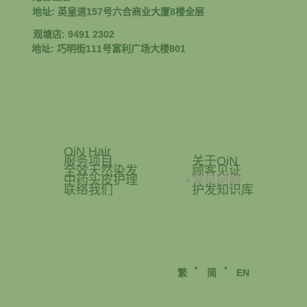
地址: 英皇道157号六合商业大厦8楼全层
观塘店: 9491 2302
地址: 巧明街111号富利广场大楼801
OiN Hair
服务项目
关于OiN
全效天然染发
顾客见证
中药头皮护理
常见问题
联络我们
护发知识库
‧
‧
繁
简
EN
「使用条
copyright © 2026 by OiN Hair
「私隐政
款」
策」