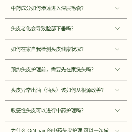
我们采用灵芝、人参等天然草本。不同于化学产品只做
中药成分如何渗透进入深层毛囊？
表面清洁，中药理疗能透过「温热渗透」活化毛囊细
胞，同时达到清洁、平衡油脂与抗氧化的多重调理功
透过清理角质并结合微分子草本精华，配合温感技术，
效。
头皮老化会导致脸部下垂吗？
使营养能穿透表皮层直达毛囊根部，供给发根所需养
分。
是的。头皮与脸部是同一块皮肤，头皮松弛会导致额头
如何在家自我检测头皮健康状况？
皱纹增加及眼角下垂。护理头皮是全脸抗衰老的关键第
一步。
观察是否有异常出油、频繁瘙痒、头皮发红。若发现发
预约头皮护理前，需要先在家洗头吗？
径变幼或发旋变稀疏，代表毛囊处于亚健康状态，建议
预约专业检测。
不需要。疗程包含深层清洁，且保留原始油脂状态有助
头皮异常出油（油头）该如何从根源改善？
于护理师精准判断您的头皮问题。
除了调整作息，定期进行中药理疗能调节皮脂腺分泌，
敏感性头皮可以进行中药护理吗？
避免油脂氧化硬化后堵塞毛囊，引发更严重的脱发问
题。
可以。草本成分如灵芝具有优异的镇静与抗发炎作用，
为什么 OiN hair 的中药头皮护理 可以一次做
能舒缓红肿与瘙痒，重建头皮屏障。