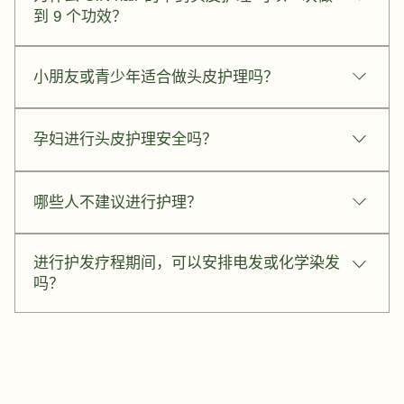
到 9 个功效？
我们的中药护理疗程采用超过 20 多种名贵中草药精华调
小朋友或青少年适合做头皮护理吗？
配而成，包括人参、何首乌、当归、灵芝、丹参等核心
成分。每一种草本植物都发挥特定作用，透过独家配方
适合（建议 7 岁以上）。针对青春期出油或头皮屑，使
协同效应，能针对性解决头皮问题，一次疗程即可涵
孕妇进行头皮护理安全吗？
用天然无化学添加的草本理疗是最安全的选择。
盖：预防脱发、帮助生发、去头皮屑、深层清洁、天然
染发、滋养头皮、消炎抗敏、加强发质、平衡头皮pH。
安全。我们使用通过安全检测的纯天然药材。护理能缓
哪些人不建议进行护理？
解孕期荷尔蒙变动引起的出油与不适，但建议怀孕初期
先咨询医生意见。
头皮有开放性伤口、发烧中或对特定中药严重过敏者不
进行护发疗程期间，可以安排电发或化学染发
建议进行。
吗？
可以，但建议尽量减少强碱性的化学处理。 化学电染药
水会破坏头皮屏障并剥蚀发芯营养，容易抵消护理积累
的修复效果。若必须改变发色，我们强烈建议选用天然
草本染，在显色的同时持续灌注营养，不仅不伤头皮，