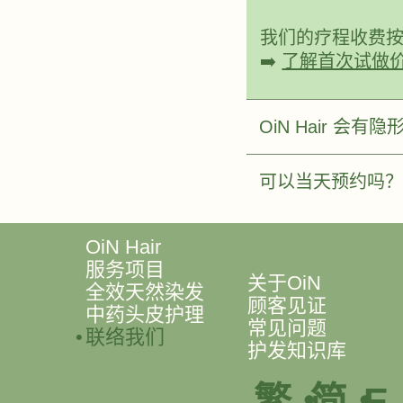
我们的疗程收费按照
➡️
了解首次试做
OiN Hair 会
可以当天预约吗？
OiN Hair
服务项目
关于OiN
全效天然染发
顾客见证
中药头皮护理
常见问题
联络我们
护发知识库
E
繁
‧
简
‧