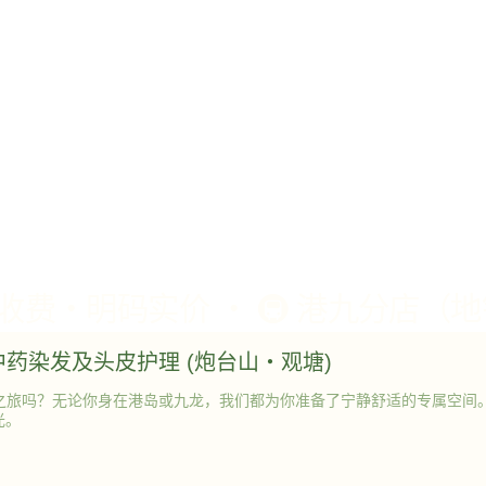
r 中药染发及头皮护理 (炮台山・观塘)
之旅吗？无论你身在港岛或九龙，我们都为你准备了宁静舒适的专属空间
光。