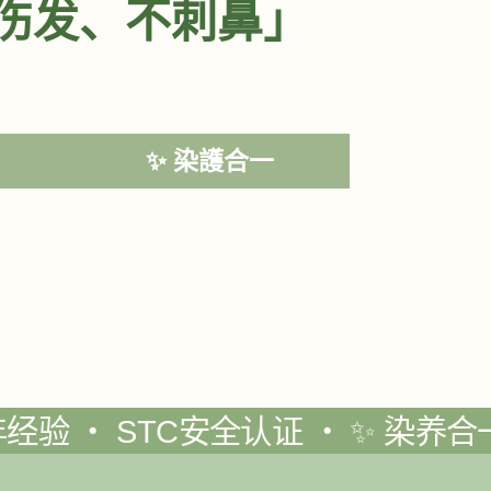
伤发、不刺鼻」
✨ 染護合一