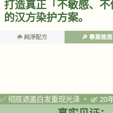
打造真正「不敏感、不
的汉方染护方案。
☘️ 純淨配方
🔎 專業檢測