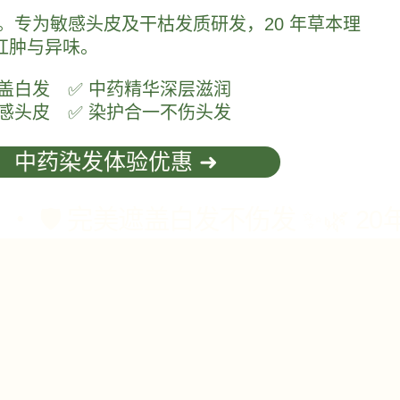
物。专为敏感头皮及干枯发质研发，20 年草本理
红肿与异味。
遮盖白发 ✅ 中药精华深层滋润
敏感头皮 ✅ 染护合一不伤头发
：中药染发体验优惠 ➜